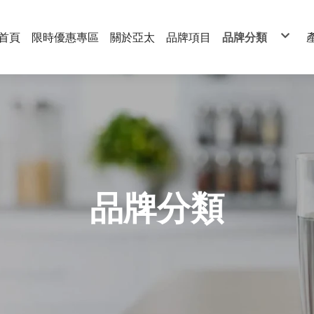
首頁
限時優惠專區
關於亞太
品牌項目
品牌分類
3M
Brita碧然德
Culligan康麗根
nawa
GEJP
GE奇異淨水
Honeywell
Oasis
Panasonic
Philips飛利浦
TOYO 東洋歐帝
元山淨水
天能TENNER
沛宸AQUATEK
星壐STARAY
宮黛Gung Dai
海爾Ｈaier
速沛優SUPURIO
愛科濾淨 EVERP
品牌分類
櫻花Sakura