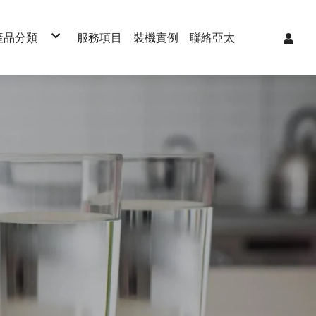
產品分類
服務項目
裝機實例
聯絡亞太
淨熱一體機
RO逆滲透
生飲淨水器
櫥下型加熱器
櫥下型冰/溫/熱飲水機
氣泡水機
桌上型飲水機
全戶軟水機
全戶淨水器
濾心/耗材
克
直立式飲水機
R
OLL