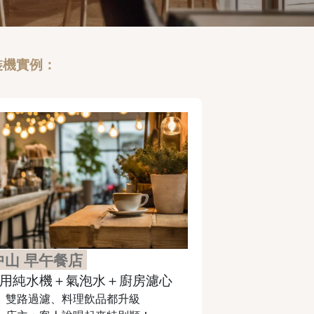
裝機實例：
中山 早午餐店
用純水機＋氣泡水＋廚房濾心
✔
雙路過濾、料理飲品都升級