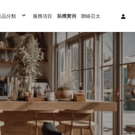
產品分類
服務項目
裝機實例
聯絡亞太
淨熱一體機
RO逆滲透
生飲淨水器
櫥下型加熱器
櫥下型冰/溫/熱飲水機
氣泡水機
桌上型飲水機
全戶軟水機
全戶淨水器
濾心/耗材
克
直立式飲水機
R
OLL