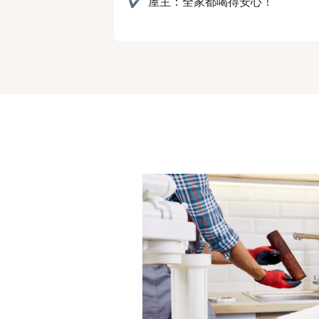
✔
屋主：全家都喝得安心！