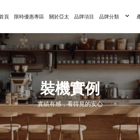
首頁
限時優惠專區
關於亞太
品牌項目
品牌分類
3M
Brita碧然德
Culligan康麗根
nawa
GEJP
GE奇異淨水
Honeywell
Oasis
Panasonic
Philips飛利浦
TOYO 東洋歐帝
元山淨水
天能TENNER
沛宸AQUATEK
星壐STARAY
宮黛Gung Dai
海爾Ｈaier
速沛優SUPURIO
裝機實例
愛科濾淨 EVERP
櫻花Sakura
實績有感，看得見的安心